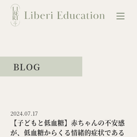
Skip
to
content
NEWS
ABOUT
BLOG
講座のご案内
会員のご案内
母のための連続講座
教育者のための連続講座
単発講座
2024.07.17
カウンセリング
BLOG
【子どもと低血糖】赤ちゃんの不安感
が、低血糖からくる情緒的症状である
お問い合わせ
プライバシーポリシー