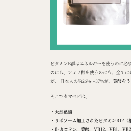
ビタミンB群はエネルギーを使うのに必
のにも、アミノ酸を使うのにも、全てに
が、 日本人の約26%〜37%が、
葉酸をう
そこで
タマ
べ
ビ
は、
・天然葉酸
・リポソーム加工されたビタミンB12（
・β-カロテン、葉酸、VB12、VB1、V