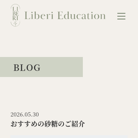
Skip
to
content
NEWS
ABOUT
BLOG
講座のご案内
会員のご案内
母のための連続講座
教育者のための連続講座
単発講座
2026.05.30
カウンセリング
BLOG
おすすめの砂糖のご紹介
お問い合わせ
プライバシーポリシー