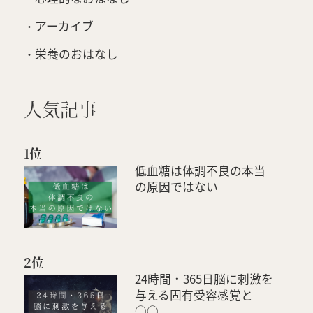
アーカイブ
栄養のおはなし
人気記事
1位
低血糖は体調不良の本当
の原因ではない
2位
24時間・365日脳に刺激を
与える固有受容感覚と
○○