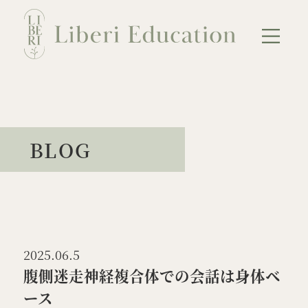
Skip
to
content
NEWS
ABOUT
BLOG
講座のご案内
会員のご案内
母のための連続講座
教育者のための連続講座
単発講座
2025.06.5
カウンセリング
BLOG
腹側迷走神経複合体での会話は身体ベ
ース
お問い合わせ
プライバシーポリシー