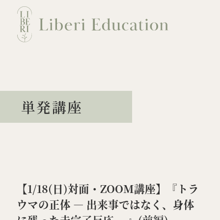
Skip
to
content
NEWS
ABOUT
講
単発講座
会員のご案内
カウンセリング
【1/18(日)対面・ZOOM講座】『トラ
ウマの正体 ― 出来事ではなく、身体
BLOG
お問い合わせ
に残った未完了反応 ―』(前編)