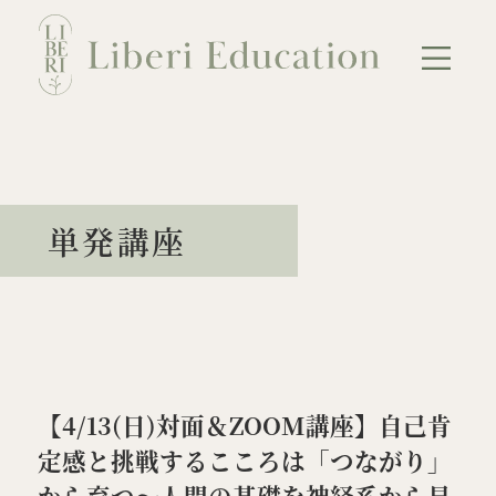
Skip
to
content
NEWS
ABOUT
単発講座
講座のご案内
会員のご案内
母のための連続講座
教育者のための連続講座
単発講座
【4/13(日)対面＆ZOOM講座】自己肯
カウンセリング
BLOG
定感と挑戦するこころは「つながり」
から育つ～人間の基礎を神経系から見
お問い合わせ
プライバシーポリシー