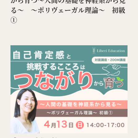
る～ ～ポリヴェーガル理論～ 初級
特定商取引法表示
①
LOGIN / 会員登録