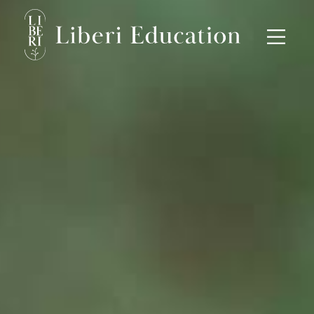
Skip
to
content
NEWS
ABOUT
講座のご案内
会員のご案内
母のための連続講座
教育者のための連続講座
単発講座
カウンセリング
BLOG
お問い合わせ
プライバシーポリシー